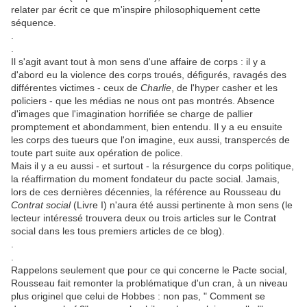
relater par écrit ce que m'inspire philosophiquement cette
séquence.
.
.
Il s'agit avant tout à mon sens d'une affaire de corps : il y a
d'abord eu la violence des corps troués, défigurés, ravagés des
différentes victimes - ceux de
Charlie
, de l'hyper casher et les
policiers - que les médias ne nous ont pas montrés. Absence
d'images que l'imagination horrifiée se charge de pallier
promptement et abondamment, bien entendu. Il y a eu ensuite
les corps des tueurs que l'on imagine, eux aussi, transpercés de
toute part suite aux opération de police.
Mais il y a eu aussi - et surtout - la résurgence du corps politique,
la réaffirmation du moment fondateur du pacte social. Jamais,
lors de ces dernières décennies, la référence au Rousseau du
Contrat social
(Livre I) n'aura été aussi pertinente à mon sens (le
lecteur intéressé trouvera deux ou trois articles sur le Contrat
social dans les tous premiers articles de ce blog).
.
.
Rappelons seulement que pour ce qui concerne le Pacte social,
Rousseau fait remonter la problématique d'un cran, à un niveau
plus originel que celui de Hobbes : non pas, " Comment se