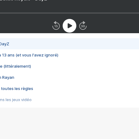
 DayZ
 a 13 ans (et vous l'avez ignoré)
e (littéralement)
im Rayan
 toutes les règles
s les jeux vidéo
us choquant de Rockstar ? - Le scandale BULLY
e plus moche de Steam
du RÊVE tourne au CAUCHEMAR