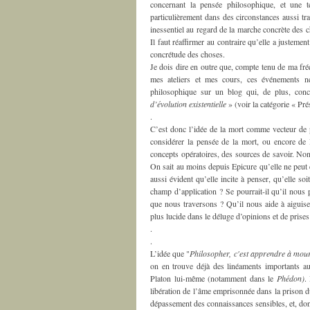
concernant la pensée philosophique, et une te
particulièrement dans des circonstances aussi tr
inessentiel au regard de la marche concrète des c
Il faut réaffirmer au contraire qu’elle a justeme
concrétude des choses.
Je dois dire en outre que, compte tenu de ma fré
mes ateliers et mes cours, ces événements ne
philosophique sur un blog qui, de plus, conc
d’évolution existentielle
» (voir la catégorie « Pré
.
C’est donc l’idée de la mort comme vecteur de p
considérer la pensée de la mort, ou encore de 
concepts opératoires, des sources de savoir. Non 
On sait au moins depuis Epicure qu’elle ne peut ê
aussi évident qu’elle incite à penser, qu’elle so
champ d’application ? Se pourrait-il qu’il nous 
que nous traversons ? Qu’il nous aide à aiguiser 
plus lucide dans le déluge d’opinions et de prise
.
.
L’idée que "
Philosopher, c'est apprendre à mou
on en trouve déjà des linéaments importants aux
Platon lui-même (notamment dans le
Phédon)
.
libération de l’âme emprisonnée dans la prison du
dépassement des connaissances sensibles, et, don