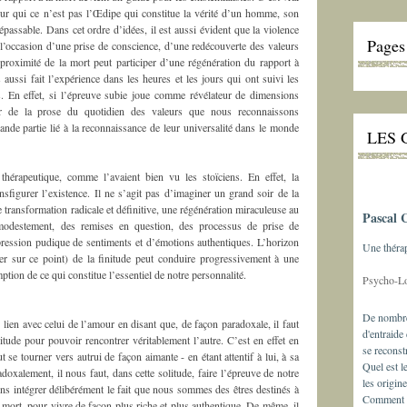
r qui ce n’est pas l’Œdipe qui constitue la vérité d’un homme, son
épassable. Dans cet ordre d’idées, il est aussi évident que la violence
Pages
l’occasion d’une prise de conscience, d’une redécouverte des valeurs
proximité de la mort peut participer d’une régénération du rapport à
 aussi fait l’expérience dans les heures et les jours qui ont suivi les
fs. En effet, si l’épreuve subie joue comme révélateur de dimensions
er de la prose du quotidien des valeurs que nous reconnaissons
nde partie lié à la reconnaissance de leur universalité dans le monde
LES 
thérapeutique, comme l’avaient bien vu les stoïciens. En effet, la
nsfigurer l’existence. Il ne s’agit pas d’imaginer un grand soir de la
transformation radicale et définitive, une régénération miraculeuse au
Pascal 
modestement, des remises en question, des processus de prise de
xpression pudique de sentiments et d’émotions authentiques. L’horizon
Une théra
er sur ce point) de la finitude peut conduire progressivement à une
ption de ce qui constitue l’essentiel de notre personnalité.
Psycho-L
De nombre
n lien avec celui de l’amour en disant que, de façon paradoxale, il faut
d'entraide
litude pour pouvoir rencontrer véritablement l’autre. C’est en effet en
se reconst
 se tourner vers autrui de façon aimante - en étant attentif à lui, à sa
Quel est l
adoxalement, il nous faut, dans cette solitude, faire l’épreuve de notre
les origin
ns intégrer délibérément le fait que nous sommes des êtres destinés à
Comment ex
mort, pour vivre de façon plus riche et plus authentique. De même, il