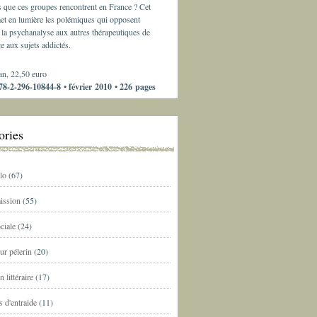
s que ces groupes rencontrent en France ? Cet
et en lumière les polémiques qui opposent
la psychanalyse aux autres thérapeutiques de
e aux sujets addictés.
an, 22,50 euro
8-2-296-10844-8 • février 2010 • 226 pages
ories
lo
(67)
ission
(55)
ciale
(24)
ur pélerin
(20)
n littéraire
(17)
 d'entraide
(11)