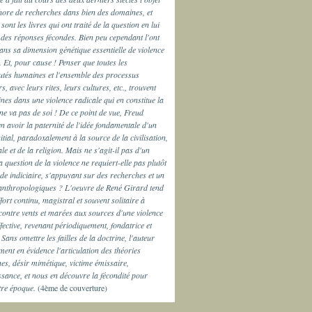
hore de recherches dans bien des domaines, et
ont les livres qui ont traité de la question en lui
des réponses fécondes. Bien peu cependant l'ont
ns sa dimension génétique essentielle de violence
. Et, pour cause ! Penser que toutes les
és humaines et l'ensemble des processus
rs, avec leurs rites, leurs cultures, etc., trouvent
ines dans une violence radicale qui en constitue la
ne va pas de soi ! De ce point de vue, Freud
n avoir la paternité de l'idée fondamentale d'un
itial, paradoxalement à la source de la civilisation,
le et de la religion. Mais ne s'agit-il pas d'un
 question de la violence ne requiert-elle pas plutôt
e indiciaire, s'appuyant sur des recherches et un
anthropologiques ? L'oeuvre de René Girard tend
fort continu, magistral et souvent solitaire à
ontre vents et marées aux sources d'une violence
effective, revenant périodiquement, fondatrice et
 Sans omettre les failles de la doctrine, l'auteur
ment en évidence l'articulation des théories
es, désir mimétique, victime émissaire,
sance, et nous en découvre la fécondité pour
tre époque.
(4ème de couverture)