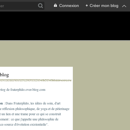
Connexion
+
Créer mon blog
rblog
 blog de fraterphilo.over-blog.com
ion
: Dans Fraterphilo, les idées de soin, d'art
de réflexion philosophique, de yoga et de pèlerinage
t un lien et une trame pour ce qui se construit
ement : ce que j'appelle une philosophie de
nce-source d'évolution existentielle".