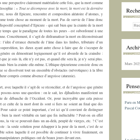
 une perspective clairement matérialiste cette fois, que la mort comme
hilosophie : «
Tout se décompose avec la mort, la mort est la dernière
Reche
re, nous dit Epicure, rencontre et composition aléatoire d’atomes, y
omme toute chose au moment de la mort. Pas de survie de l’âme donc
ispositif conceptuel d’Epicure - qui sait bien que la crainte de la mort
e temps que le paradigme de toutes les peurs - est subordonné à une
nne. Concrètement, il s’agit de dédramatiser la mort en déconstruisant
 : l’idée d’errance éternelle de l’âme dans les limbes, tributaire d’un
Archi
uperstition, les dieux ayant autre chose à faire que de s’occuper de
e génère en démontrant logiquement qu’il est absurde de la craindre :
 que je suis là, elle n’y est pas, et quand elle sera là, je n’y serai plus.
Mars 202
, mais bien la crainte elle-même. L’éthique épicurienne consiste donc en
ue se dissolvent tout un ensemble d’obstacles (névrotiques) à la libre
onheur compris comme absence d’angoisse (ataraxie).
Penser
t, avec laquelle il s’agit de se réconcilier, et de l’angoisse que génère
à, posons-nous une question : on le sait, les djihadistes manifestent un
 vie de débauche de l’Occident. Or, pour incroyable que cela puisse
Paru en M
 et ce culte de la mort dont ils sont si fiers ne soient au final que des
Pascal Cou
our saisir ce point important, c’est ici qu’il convient de distinguer
e bien la mort véritable en tant que fin inéluctable ? Peut-on en effet
ons, la vie se poursuit dans un au-delà, peuplé de vierges, etc. ? C’est
te : la seule solution pour échapper à la peur de la mort, c’est de se
ble selon laquelle il est possible de continuer à vivre finalement, en
manipulateurs politiques ont de beaux jours devant eux.
La violenc