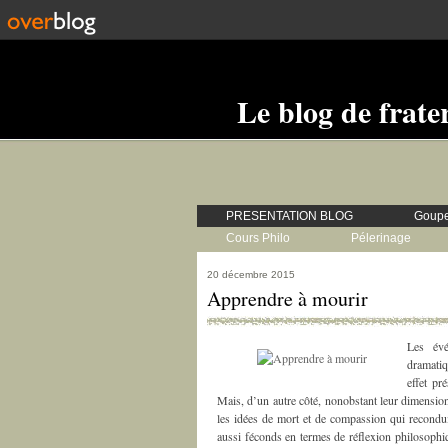
Le blog de frate
PRESENTATION BLOG
Goupe
Cours Philo
Pélerinage
20 décembre 2015
Apprendre à mourir
Les év
dramatiq
effet pr
Mais, d’un autre côté, nonobstant leur dimension
les idées de mort et de compassion qui reconduis
aussi féconds en termes de réflexion philosophiq