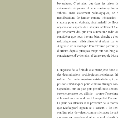
bavardages. C’est ainsi que dans les prises de
événements de janvier et de novembre (entre au
subtiles, mais clairement pathologiques, de 
manifestations de janvier comme l’émanation 
s’agisse pour un écrivain, rival maladif de Hou
organisation capable de s’attaquer réellement à 
pas rencontrer dès que l’on allume une radio ou
considérer que nous l’avons bien cherché ; c’est 
médiatiquement - désir alimenté et relayé par l
Angoisse de la mort que l’on retrouve partout, y
d’articles depuis quelques temps sur son blog est
conscience et d’éviter ainsi d’écrire trop de bêtise
.
.
L’angoisse de la finitude elle-même jette donc u
des déterminations sociologiques, religieuses, h
même, c’est cette angoisse existentielle qui p
positons médiatiques pour le moins étranges conc
Cependant, sur un plan plus positif, nous sentons
être encore assez peu définie – source d’enseigne
et la mort nous reconduisent à ce qui fait l’essent
La peur des attentats et la proximité de la mort 
que Kierkegaard appelle le « sérieux » de l’e
conférer plus de valeur, comme si chaque instant d
s’oppose au bavardage dont je parle plus haut), le