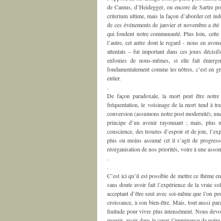
de Camus, d’Heidegger, ou encore de Sartre pou
criterium ultime, mais la façon d’aborder cet ind
de ces événements de janvier et novembre a été 
qui fondent notre communauté. Plus loin, cette 
l’autre, cet autre dont le regard - nous en avons
attentats – fut important dans ces jours décisi
enfouies de nous-mêmes, si elle fait émerg
fondamentalement comme les nôtres, c’est en gra
entier.
.
De façon paradoxale, la mort peut être notre 
fréquentation, le voisinage de la mort tend à tra
conversion (assumons notre post modernité), une 
principe d’un avenir rayonnant ; mais, plus 
conscience, des trouées d’espoir et de joie, l’e
plus ou moins assumé (et il s’agit de progress
réorganisation de nos priorités, voire à une assom
.
.
C’est ici qu’il est possible de mettre ce thème e
sans doute avoir fait l’expérience de la vraie so
acceptant d’être seul avec soi-même que l’on peut
croissance, à son bien-être. Mais, tout aussi par
finitude pour vivre plus intensément. Nous devo
mourir, avoir dans le cœur l’imminence de notre 