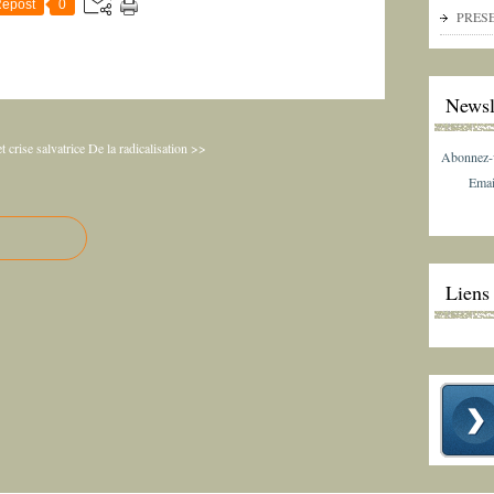
epost
0
PRES
Newsl
 crise salvatrice
De la radicalisation >>
Abonnez-vo
Emai
Liens