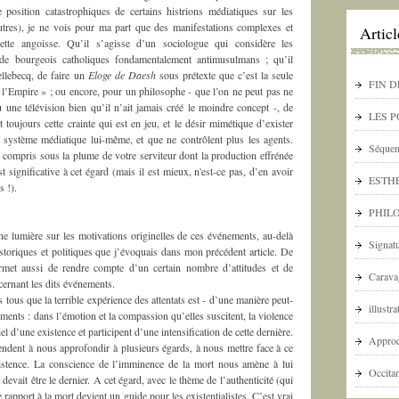
 position catastrophiques de certains histrions médiatiques sur les
tres), je ne vois pour ma part que des manifestations complexes et
Artic
cette angoisse. Qu’il s’agisse d’un sociologue qui considère les
de bourgeois catholiques fondamentalement antimusulmans ; qu’il
ellebecq, de faire un
Eloge de Daesh
sous prétexte que c’est la seule
FIN D
« l’Empire » ; ou encore, pour un philosophe - que l’on ne peut pas ne
 une télévision bien qu’il n’ait jamais créé le moindre concept -, de
LES 
toujours cette crainte qui est en jeu, et le désir mimétique d’exister
e système médiatique lui-même, et que ne contrôlent plus les agents.
Séquen
 compris sous la plume de votre serviteur dont la production effrénée
 significative à cet égard (mais il est mieux, n'est-ce pas, d’en avoir
ESTHE
s !).
PHILO
ne lumière sur les motivations originelles de ces événements, au-delà
Signat
istoriques et politiques que j’évoquais dans mon précédent article. De
ermet aussi de rendre compte d’un certain nombre d’attitudes et de
Carava
ernant les dits événements.
 tous que la terrible expérience des attentats est - d’une manière peut-
illustr
ments : dans l’émotion et la compassion qu’elles suscitent, la violence
iel d’une existence et participent d’une intensification de cette dernière.
Approc
tendent à nous approfondir à plusieurs égards, à nous mettre face à ce
xistence. La conscience de l’imminence de la mort nous amène à lui
Occita
evait être le dernier. A cet égard, avec le thème de l’authenticité (qui
 rapport à la mort devient un guide pour les existentialistes. C’est vrai