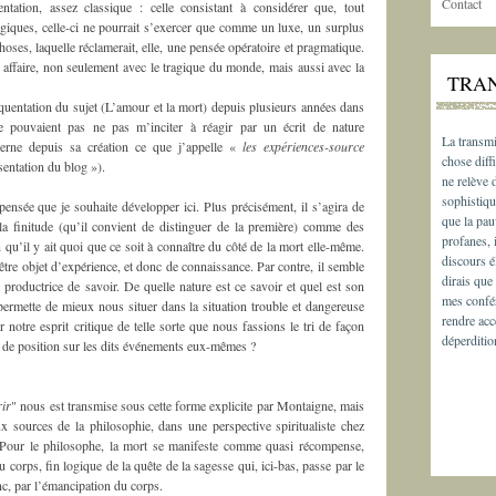
Contact
ntation, assez classique : celle consistant à considérer que, tout
agiques, celle-ci ne pourrait s’exercer que comme un luxe, un surplus
hoses, laquelle réclamerait, elle, une pensée opératoire et pragmatique.
nt affaire, non seulement avec le tragique du monde, mais aussi avec la
TRA
quentation du sujet (L’amour et la mort) depuis plusieurs années dans
 pouvaient pas ne pas m’inciter à réagir par un écrit de nature
La transmi
erne depuis sa création ce que j’appelle «
les expériences-source
chose diffi
sentation du blog »).
ne relève
sophistiqu
ensée que je souhaite développer ici. Plus précisément, il s’agira de
que la pau
la finitude (qu’il convient de distinguer de la première) comme des
profanes, 
qu’il y ait quoi que ce soit à connaître du côté de la mort elle-même.
discours é
tre objet d’expérience, et donc de connaissance. Par contre, il semble
dirais que
it productrice de savoir. De quelle nature est ce savoir et quel est son
mes confér
permette de mieux nous situer dans la situation trouble et dangereuse
rendre acc
notre esprit critique de telle sorte que nous fassions le tri de façon
déperditio
s de position sur les dits événements eux-mêmes ?
rir
" nous est transmise sous cette forme explicite par Montaigne, mais
 sources de la philosophie, dans une perspective spiritualiste chez
 Pour le philosophe, la mort se manifeste comme quasi récompense,
 corps, fin logique de la quête de la sagesse qui, ici-bas, passe par le
c, par l’émancipation du corps.