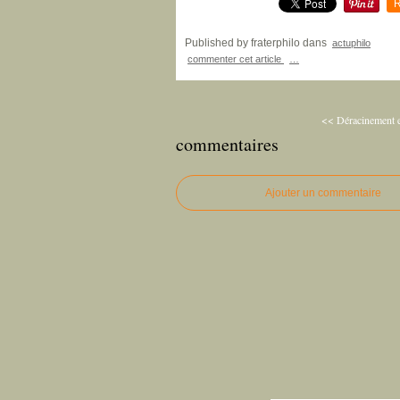
R
Published by fraterphilo
dans
actuphilo
commenter cet article
…
<< Déracinement et
commentaires
Ajouter un commentaire