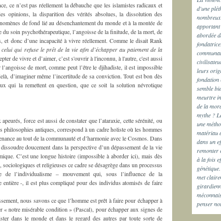
ce, ce n’est pas réellement la débauche que les islamistes radicaux et
d'une plét
des opinions, la disparition des vérités absolues, la dissolution des
nombreux s
hénomènes de fond lié au désenchantement du monde et à la montée de
apportant 
du soin psychothérapeutique, l’angoisse de la finitude, de la mort, de
abordée da
tés, et donc d’une incapacité à vivre réellement. Comme le disait Rank
fondatrice
 celui qui refuse le prêt de la vie afin d’échapper au paiement de la
communaut
epter de vivre et d’aimer, c’est s'ouvrir à l'inconnu, à l'autre, c'est aussi
civilisateu
l’angoisse de mort, comme peut l’être le djihadiste, il est impossible
leurs orig
delà, d’imaginer même l’incertitude de sa conviction. Tout est bon dès
fondation 
ux qui la remettent en question, que ce soit la solution névrotique
semble bie
meurtre in
de la mora
mythe ? La
apeurés, force est aussi de constater que l’ataraxie, cette sérénité, ou
une méthod
es philosophies antiques, correspond à un cadre holiste où les hommes
matériau 
tenance au tout de la communauté et d’harmonie avec le Cosmos. Dans
dans un ef
 se dissoudre doucement dans la perspective d’un dépassement de la vie
remonter c
mique. C’est une longue histoire (impossible à aborder ici), mais dès
à la fois 
, sociologiques et religieuses ce cadre se désagrège dans un processus
génétique.
de l’individualisme – mouvement qui, sous l’influence de la
met claire
 entière -, il est plus compliqué pour des individus atomisés de faire
girardienn
méconnais
issement, nous savons ce que l’homme est prêt à faire pour échapper à
penser no
er « notre misérable condition » (Pascal), pour échapper aux signes de
xister dans le monde et dans le regard des autres par toute sorte de