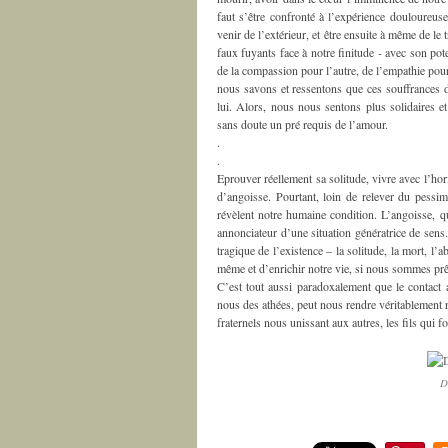
faut s’être confronté à l’expérience douloureu
venir de l’extérieur, et être ensuite à même de l
faux fuyants face à notre finitude - avec son po
de la compassion pour l’autre, de l’empathie pour
nous savons et ressentons que ces souffrances d’
lui. Alors, nous nous sentons plus solidaires e
sans doute un pré requis de l’amour.
.
.
Eprouver réellement sa solitude, vivre avec l’hor
d’angoisse. Pourtant, loin de relever du pess
révèlent notre humaine condition. L’angoisse, q
annonciateur d’une situation génératrice de sens.
tragique de l’existence – la solitude, la mort, 
même et d’enrichir notre vie, si nous sommes prê
C’est tout aussi paradoxalement que le contact a
nous des athées, peut nous rendre véritablement r
fraternels nous unissant aux autres, les fils qu
D