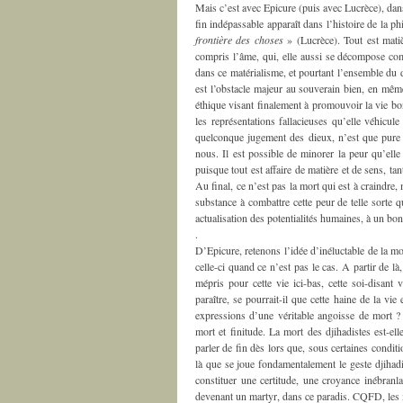
Mais c’est avec Epicure (puis avec Lucrèce), dans
fin indépassable apparaît dans l’histoire de la p
frontière des choses
» (Lucrèce). Tout est matiè
compris l’âme, qui, elle aussi se décompose c
dans ce matérialisme, et pourtant l’ensemble du d
est l’obstacle majeur au souverain bien, en mêm
éthique visant finalement à promouvoir la vie bo
les représentations fallacieuses qu’elle véhicule
quelconque jugement des dieux, n’est que pure s
nous. Il est possible de minorer la peur qu’ell
puisque tout est affaire de matière et de sens, tant
Au final, ce n’est pas la mort qui est à craindre
substance à combattre cette peur de telle sorte q
actualisation des potentialités humaines, à un b
.
D’Epicure, retenons l’idée d’inéluctable de la mor
celle-ci quand ce n’est pas le cas. A partir de l
mépris pour cette vie ici-bas, cette soi-disant
paraître, se pourrait-il que cette haine de la vie
expressions d’une véritable angoisse de mort ? P
mort et finitude. La mort des djihadistes est-ell
parler de fin dès lors que, sous certaines conditi
là que se joue fondamentalement le geste djihadis
constituer une certitude, une croyance inébranla
devenant un martyr, dans ce paradis. CQFD, les 