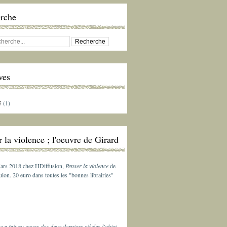
rche
ves
5
(1)
 la violence ; l'oeuvre de Girard
ars 2018 chez HDiffusion,
Penser la violence
de
lon. 20 euro dans toutes les "bonnes librairies"
e a fait au cours des deux derniers siècles l'objet