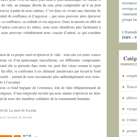
résistance
se du vide, au manque absolu de sens pour comprendre qu’il ne peut
ouvrage m
e trouver à partir de nous-mêmes. C’est donc en vivant sans chercher de
vainement 
tentiel de souffrance et d’angoisse -, que nous pouvons alors éprouver
groupe fac
 sa souffrance, sa solitude et son angoisse. Dans la mesure en effet où
autrui sont aussi les nôtres, nous nous identifions plus facilement à
L'Harmatt
t nous pouvons véritablement nous soucier d’autrui, ce qui constitue
ISBN : 97
izon de sa propre mort et éprouver le vide – tout cela est certes source
Catég
imisme ou d’un quelconque masochisme, ces différentes composantes
uand elle se présente dans notre vie, peut être vécue comme le signe
 En effet, se confronter à ces éléments paradoxaux qui tissent le fond
actuphi
l’absurde – permet de nous reconnecter plus authentiquement avec nous-
ts à l’assumer.
Transm
vec ce fond tragique de l’existence, loin de faire obligatoirement de
eligieux, d’une religiosité ouverte qui nous amène à éprouver les liens
philoso
i font de nous des membres solidaires de la communauté humaine.
voyage
avid, La mort de Socrate
Créatio
groupes