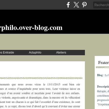
rphilo.over-blog.com
s Entraide
Actuphilo
Ateliers
Frate
Blog
: Le
énements que nous avons vécus le 13/11/2015 sont bien sûr
Descript
ues et source d’inquiétude pour nous tous. Leur violence laisse en
thérapie, 
ésager d’un avenir sombre et incertain pour l’avenir de nos enfants.
constituen
 violente, angoissante et dramatique, dans la mesure où ils véhiculent
progressiv
ent tout un chacun à ce qui fait l’essentiel d’une existence, ils sont
"l'expérie
ue. A ce sujet, disons tout d’abord qu’il convient d’éviter une erreur