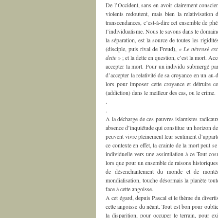
De l’Occident, sans en avoir clairement conscien
violents redoutent, mais bien la relativisation 
transcendances, c’est-à-dire cet ensemble de p
l’individualisme. Nous le savons dans le domaine 
la séparation, est la source de toutes les rigidi
(disciple, puis rival de Freud),
« Le névrosé est
dette »
; et la dette en question, c’est la mort. Acc
accepter la mort. Pour un individu submergé par 
d’accepter la relativité de sa croyance en un au-
lors pour imposer cette croyance et détruire ce
(addiction) dans le meilleur des cas, ou le crime.
.
.
A la décharge de ces pauvres islamistes radicaux 
absence d’inquiétude qui constitue un horizon d
peuvent vivre pleinement leur sentiment d’appar
ce contexte en effet, la crainte de la mort peut
individuelle vers une assimilation à ce Tout cos
lors que pour un ensemble de raisons historiques
de désenchantement du monde et de montée 
mondialisation, touche désormais la planète toute
face à cette angoisse.
A cet égard, depuis Pascal et le thème du divert
cette angoisse du néant. Tout est bon pour oubli
la disparition, pour occuper le terrain, pour e