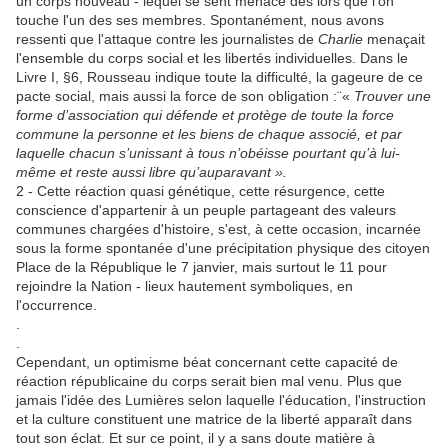
un corps nouveau - lequel se sent menacé dès lors que l'on
touche l'un des ses membres. Spontanément, nous avons
ressenti que l'attaque contre les journalistes de
Charlie
menaçait
l'ensemble du corps social et les libertés individuelles. Dans le
Livre I, §6, Rousseau indique toute la difficulté, la gageure de ce
pacte social, mais aussi la force de son obligation :¨«
Trouver une
forme d’association qui défende et protège de toute la force
commune la personne et les biens de chaque associé, et par
laquelle chacun s’unissant à tous n’obéisse pourtant qu’à lui-
même et reste aussi libre qu’auparavant ».
2 - Cette réaction quasi génétique, cette résurgence, cette
conscience d'appartenir à un peuple partageant des valeurs
communes chargées d'histoire, s'est, à cette occasion, incarnée
sous la forme spontanée d'une précipitation physique des citoyen
Place de la République le 7 janvier, mais surtout le 11 pour
rejoindre la Nation - lieux hautement symboliques, en
l'occurrence.
.
.
Cependant, un optimisme béat concernant cette capacité de
réaction républicaine du corps serait bien mal venu. Plus que
jamais l'idée des Lumières selon laquelle l'éducation, l'instruction
et la culture constituent une matrice de la liberté apparaît dans
tout son éclat. Et sur ce point, il y a sans doute matière à