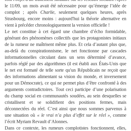
le 11/09, un mois avait été nécessaire pour qu’émerge l’idée de
complot ; après
Charlie
, seulement quelques heures, après
Strasbourg, encore moins : aujourd'hui la théorie alternative en
vient à précéder chronologiquement la version officielle !
Le net constitue à cet égard une chambre d’écho formidable,
générant des phénomènes collectifs que les protagonistes initiaux
de la rumeur ne maîtrisent même plus. Et cela d’autant plus que,
au-delà du conspirationnisme, le net fonctionne par cascades
informationnelles circulant dans un sens déterminé d’avance,
parfois réglé par des algorithmes (il est établi aux États-Unis que
le net est formaté de telle sorte qu'un Républicain ne reçoit que
des informations alimentant sa vision du monde, et inversement
pour un Démocrate), ce qui ne permet plus d’être confronté à des
arguments contradictoires. Tout ceci participe d’une polarisation
du champ social en communautés soudées, au sein desquelles se
cristallisent et se solidifient des positions fermes, mais
déconnectées du réel. C’est ainsi que nous sommes parvenus à
une situation où
« le vrai n’a plus d’effet sur le réel »,
comme
l’écrit Myriam Revault d’Alonnes.
Dans ce contexte, les rumeurs complotistes fonctionnent, elles,