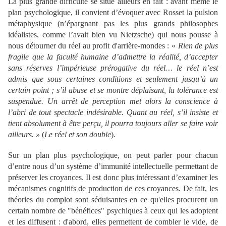
La plus grande difficulté se situe ailleurs en fait : avant même le
plan psychologique, il convient d’évoquer avec Rosset la pulsion
métaphysique (n’épargnant pas les plus grands philosophes
idéalistes, comme l’avait bien vu Nietzsche) qui nous pousse à
nous détourner du réel au profit d'arrière-mondes : «
Rien de plus
fragile que la faculté humaine d’admettre la réalité, d’accepter
sans réserves l’impérieuse prérogative du réel… le réel n’est
admis que sous certaines conditions et seulement jusqu’à un
certain point ; s’il abuse et se montre déplaisant, la tolérance est
suspendue. Un arrêt de perception met alors la conscience à
l’abri de tout spectacle indésirable. Quant au réel, s’il insiste et
tient absolument à être perçu, il pourra toujours aller se faire voir
ailleurs. »
(
Le réel et son double
).
Sur un plan plus psychologique, on peut parler pour chacun
d’entre nous d’un système d’immunité intellectuelle permettant de
préserver les croyances. Il est donc plus intéressant d’examiner les
mécanismes cognitifs de production de ces croyances. De fait, les
théories du complot sont séduisantes en ce qu'elles procurent un
certain nombre de "bénéfices" psychiques à ceux qui les adoptent
et les diffusent : d'abord, elles permettent de combler le vide, de