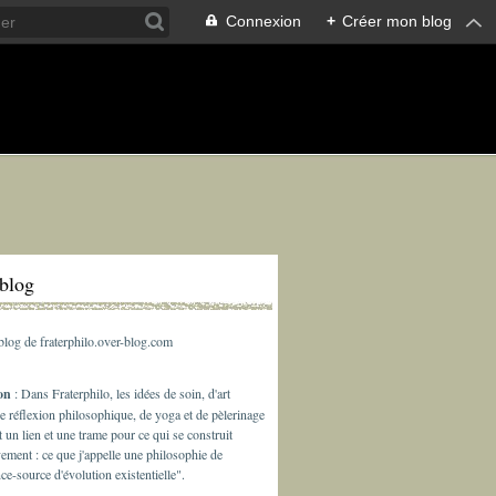
Connexion
+
Créer mon blog
rblog
 blog de fraterphilo.over-blog.com
ion
: Dans Fraterphilo, les idées de soin, d'art
de réflexion philosophique, de yoga et de pèlerinage
t un lien et une trame pour ce qui se construit
ement : ce que j'appelle une philosophie de
nce-source d'évolution existentielle".