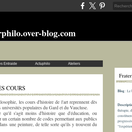
rphilo.over-blog.com
s Entraide
Actuphilo
Ateliers
Frate
ES COURS
Blog
: Le
sophie, les cours d'histoire de l'art reprennent dès
Descript
 universités populaires du Gard et du Vaucluse.
thérapie, 
e qu'il s'agit moins d'histoire que d'éducation, ou
constituen
rnir un certain nombre de codes permettant aux publics
progressiv
dans une peinture, de telle sorte qu'ils y trouvent du
"l'expérie