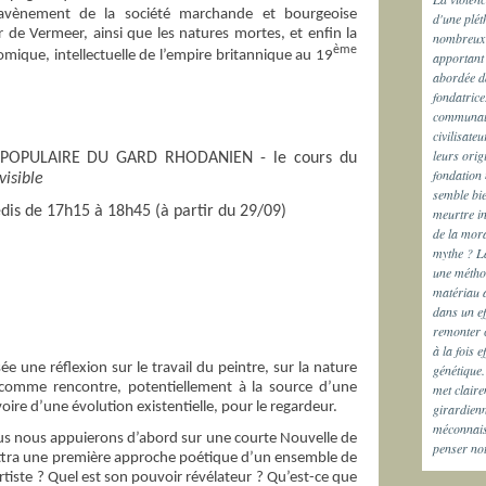
’avènement de la société marchande et bourgeoise
d'une plét
ur de Vermeer, ainsi que les natures mortes, et enfin la
nombreux s
ème
omique, intellectuelle de l’empire britannique au 19
apportant 
abordée da
fondatrice
communaut
civilisateu
leurs orig
TE POPULAIRE DU GARD RHODANIEN - le cours du
fondation 
nvisible
semble bie
is de 17h15 à 18h45 (à partir du 29/09)
meurtre in
de la mora
mythe ? La
une méthod
matériau 
dans un ef
remonter c
à la fois 
e une réflexion sur le travail du peintre, sur la nature
génétique.
e comme rencontre, potentiellement à la source d’une
met claire
oire d’une évolution existentielle, pour le regardeur.
girardienn
méconnais
us nous appuierons d’abord sur une courte Nouvelle de
penser no
ttra une première approche poétique d’un ensemble de
artiste ? Quel est son pouvoir révélateur ? Qu’est-ce que