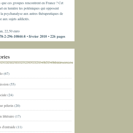
s que ces groupes rencontrent en France ? Cet
et en lumière les polémiques qui opposent
la psychanalyse aux autres thérapeutiques de
e aux sujets addictés.
an, 22,50 euro
8-2-296-10844-8 • février 2010 • 226 pages
ories
lo
(67)
ission
(55)
ciale
(24)
ur pélerin
(20)
n littéraire
(17)
 d'entraide
(11)