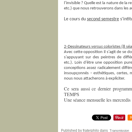
l’invisible ? Quelle est la nature de la 
etc.) que nous retrouverons dans les a
Le cours du
second semestre
s'inti
2-Dessinateurs
versus
coloristes (8 sé
Avec cette opposition il s’agit de se do
s’appuyant sur des peintres de diffé
etc.). Loin d’être une opposition pur
conceptions assez radicalement différ
insoupçonnés – esthétiques, certes, m
nous nous attacherons à expliciter.
Ce sera aussi ce dernier progr
TEMPS
Une séance mensuelle les mercredis (
R
Published by fraterphilo
dans
Transmission