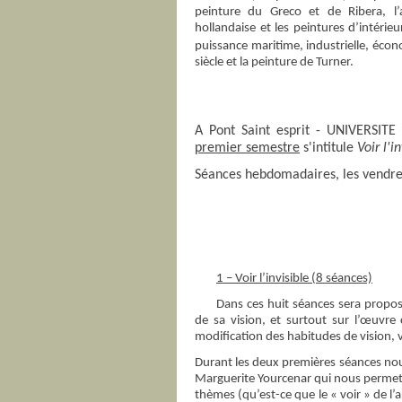
peinture du Greco et de Ribera, l
hollandaise et les peintures d’intérie
puissance maritime, industrielle, écon
siècle et la peinture de Turner.
A Pont Saint esprit - UNIVERSI
premier semestre
s'intitule
Voir l'i
Séances hebdomadaires, les vendred
1 – Voir l’invisible (8 séances)
Dans ces huit séances sera proposé
de sa vision, et surtout sur l’œuvr
modification des habitudes de vision, v
Durant les deux premières séances no
Marguerite Yourcenar qui nous perme
thèmes (qu’est-ce que le « voir » de l’