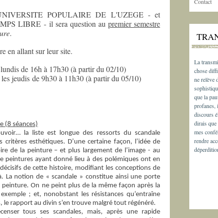
Contact
s - UNIVERSITE POPULAIRE DE L'UZEGE - et
S LIBRE - il sera question au
premier semestre
ture
.
TRA
re en allant sur leur site.
La transmi
lundis de 16h à 17h30 (à partir du 02/10)
chose diffi
es jeudis de 9h30 à 11h30 (à partir du 05/10)
ne relève
sophistiqu
que la pau
profanes, 
discours é
dirais que
re (8 séances)
mes confér
uvoir… la liste est longue des ressorts du scandale
rendre acc
 critères esthétiques. D’une certaine façon, l’idée de
déperditio
oire de la peinture – et plus largement de l’image - au
e peintures ayant donné lieu à des polémiques ont en
isifs de cette histoire, modifiant les conceptions de
à. La notion de « scandale » constitue ainsi une porte
la peinture. On ne peint plus de la même façon après la
 exemple ; et, nonobstant les résistances qu’entraîne
 le rapport au divin s’en trouve malgré tout régénéré.
censer tous ses scandales, mais, après une rapide