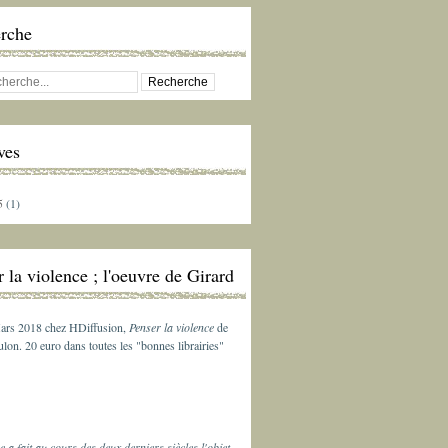
rche
ves
5
(1)
 la violence ; l'oeuvre de Girard
ars 2018 chez HDiffusion,
Penser la violence
de
lon. 20 euro dans toutes les "bonnes librairies"
e a fait au cours des deux derniers siècles l'objet