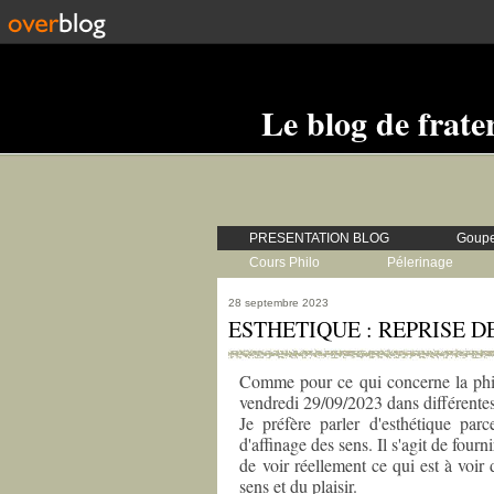
Le blog de frate
PRESENTATION BLOG
Goupe
Cours Philo
Pélerinage
28 septembre 2023
ESTHETIQUE : REPRISE D
Comme pour ce qui concerne la philo
vendredi 29/09/2023 dans différentes
Je préfère parler d'esthétique parc
d'affinage des sens. Il s'agit de fou
de voir réellement ce qui est à voir 
sens et du plaisir.