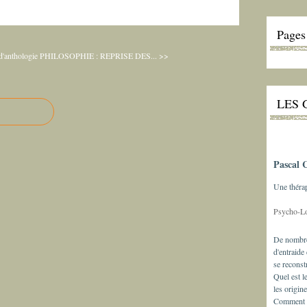
Pages
'anthologie
PHILOSOPHIE : REPRISE DES... >>
LES 
Pascal 
Une théra
Psycho-L
De nombre
d'entraide
se reconst
Quel est l
les origin
Comment ex