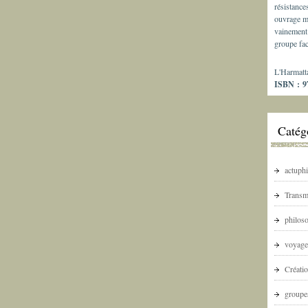
résistance
ouvrage m
vainement 
groupe fac
L'Harmatt
ISBN : 97
Catég
actuphi
Transm
philoso
voyage
Créatio
groupes