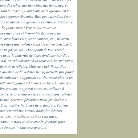
hore de recherches dans bien des domaines, et
ont les livres qui ont traité de la question en lui
des réponses fécondes. Bien peu cependant l'ont
ns sa dimension génétique essentielle de violence
. Et, pour cause ! Penser que toutes les
és humaines et l'ensemble des processus
rs, avec leurs rites, leurs cultures, etc., trouvent
ines dans une violence radicale qui en constitue la
ne va pas de soi ! De ce point de vue, Freud
n avoir la paternité de l'idée fondamentale d'un
itial, paradoxalement à la source de la civilisation,
le et de la religion. Mais ne s'agit-il pas d'un
 question de la violence ne requiert-elle pas plutôt
e indiciaire, s'appuyant sur des recherches et un
anthropologiques ? L'oeuvre de René Girard tend
fort continu, magistral et souvent solitaire à
ontre vents et marées aux sources d'une violence
effective, revenant périodiquement, fondatrice et
 Sans omettre les failles de la doctrine, l'auteur
ment en évidence l'articulation des théories
es, désir mimétique, victime émissaire,
sance, et nous en découvre la fécondité pour
tre époque.
(4ème de couverture)