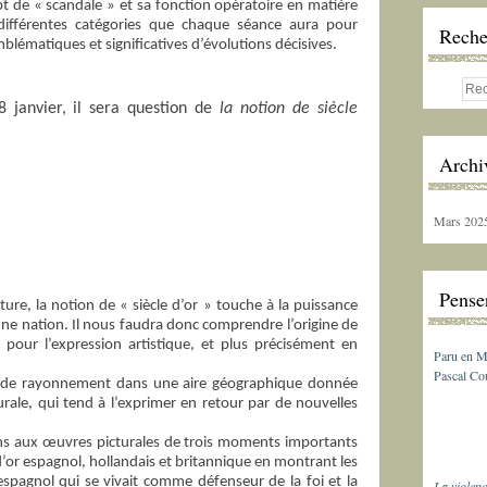
ept de « scandale » et sa fonction opératoire en matière
 différentes catégories que chaque séance aura pour
Reche
blématiques et significatives d’évolutions décisives.
8 janvier, il sera question de
la notion de siècle
Archi
Mars 202
Penser
ure, la notion de « siècle d’or » touche à la puissance
une nation. Il nous faudra donc comprendre l’origine de
ie pour l’expression artistique, et plus précisément en
Paru en M
Pascal Cou
t de rayonnement dans une aire géographique donnée
cturale, qui tend à l’exprimer en retour par de nouvelles
ns aux œuvres picturales de trois moments importants
es d’or espagnol, hollandais et britannique en montrant les
 espagnol qui se vivait comme défenseur de la foi et la
La violenc