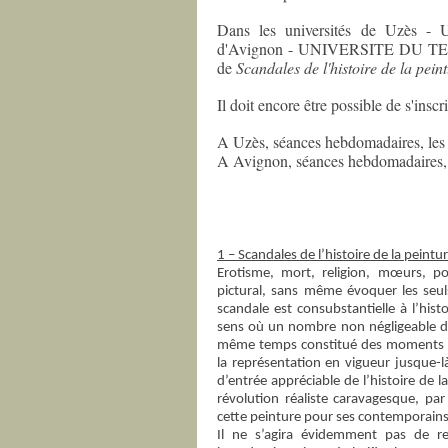
Dans les universités de Uzè
d'Avignon - UNIVERSITE DU TEMP
de
Scandales de l'histoire de la pein
Il doit encore être possible de s'inscri
A Uzès, séances hebdomadaires, les 
A Avignon, séances hebdomadaires, l
1 – Scandales de l’histoire de la peintu
Erotisme, mort, religion, mœurs, po
pictural, sans même évoquer les seuls
scandale est consubstantielle à l’hist
sens où un nombre non négligeable d
même temps constitué des moments déc
la représentation en vigueur jusque-l
d’entrée appréciable de l’histoire de 
révolution réaliste caravagesque, par
cette peinture pour ses contemporains,
Il ne s’agira évidemment pas de re