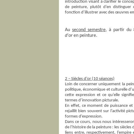
introduction visant à clarifier le conc
de peinture, plutôt d’en distinguer
fonction d’illustrer avec des œuvres em
Au
second semestre
, à partir du 
d'or
en peinture.
2 – Siècles d’or (10 séances)
Loin de concerner uniquement la peint
politique, économique et culturelle d’
cette expression et ce qu’elle signif
termes d’innovation picturale.
En effet, ce moment de puissance e
rejaillit bien souvent sur l’activité pi
formes d’expression.
Dans ce cours, nous nous intéressero
de l’histoire de la peinture : les siècl
liens entre, respectivement, l’empire