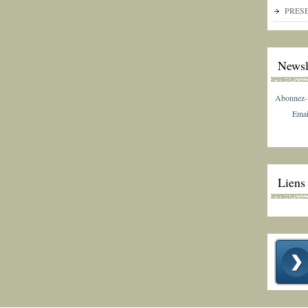
PRES
Newsl
Abonnez-vo
Emai
Liens