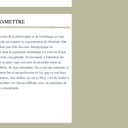
NSMETTRE
ssion de la philosophie et de l'esthétique est une
cile qui requiert la concentration de l'étudiant. Elle
 donc pas d'un discours démagogique ou
e dont la popularité médiatique n'a souvent d'égal
vreté conceptuelle. Inversement, à l'attention des
il ne peut s'agir non plus de procéder selon un
litiste, du type normalien. En ce qui me concerne, je
 mon but et ma profession de foi, que ce soit dans
ences, mes ateliers ou sur ce blog, c'est de tendre à
essibles ces choses difficiles avec un minimum de
n conceptuelle.