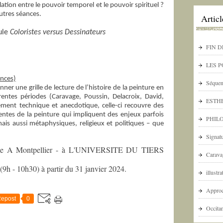
relation entre le pouvoir temporel et le pouvoir spirituel ?
utres séances.
Artic
tule
Coloristes versus Dessinateurs
FIN D
LES 
ances)
Séquen
nner une grille de lecture de l’histoire de la peinture en
rentes périodes (Caravage, Poussin, Delacroix, David,
ESTHE
ement technique et anecdotique, celle-ci recouvre des
entes de la peinture qui impliquent des enjeux parfois
PHILO
ais aussi métaphysiques, religieux et politiques – que
Signat
amme A Montpellier - à L'UNIVERSITE DU TIERS
Carava
9h - 10h30) à partir du 31 janvier 2024.
illustr
Approc
epost
0
Occita