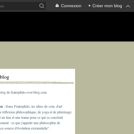
Connexion
+
Créer mon blog
rblog
 blog de fraterphilo.over-blog.com
ion
: Dans Fraterphilo, les idées de soin, d'art
de réflexion philosophique, de yoga et de pèlerinage
t un lien et une trame pour ce qui se construit
ement : ce que j'appelle une philosophie de
nce-source d'évolution existentielle".