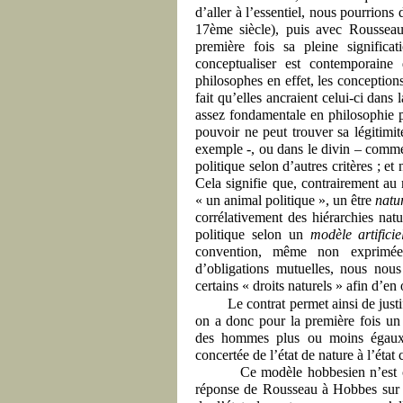
d’aller à l’essentiel, nous pourrions
17ème siècle), puis avec Rousseau 
première fois sa pleine signifi
conceptualiser est contemporaine
philosophes en effet,
les conception
fait qu’elles ancraient celui-ci dans 
assez fondamentale en philosophie p
pouvoir ne peut trouver sa légitimi
exemple -, ou dans le divin – comme
politique selon d’autres critères ; e
Cela signifie que, contrairement au 
« un animal politique », un être
natu
corrélativement des hiérarchies natur
politique selon un
modèle artificie
convention, même non exprimée
d’obligations mutuelles, nous nous
certains « droits naturels » afin d’en 
Le contrat permet ainsi de justi
on a donc pour la première fois un 
des hommes plus ou moins égaux a
concertée de l’état de nature à l’état 
Ce modèle hobbesien n’est c
réponse de Rousseau à Hobbes sur c