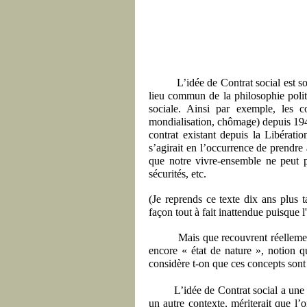
L’idée de Contrat social est 
lieu commun de la philosophie polit
sociale. Ainsi par exemple, les c
mondialisation, chômage) depuis 1945
contrat existant depuis la Libératio
s’agirait en l’occurrence de prendre 
que notre vivre-ensemble ne peut p
sécurités, etc.
(Je reprends ce texte dix ans plus 
façon tout à fait inattendue puisque l
Mais que recouvrent réellemen
encore « état de nature », notion 
considère t-on que ces concepts sont 
L’idée de Contrat social a une 
un autre contexte, mériterait que l