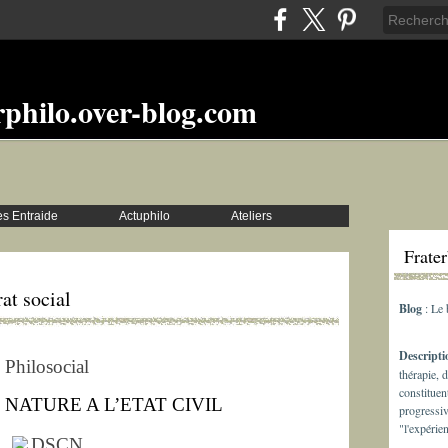
rphilo.over-blog.com
s Entraide
Actuphilo
Ateliers
Frate
at social
Blog
: Le
Descript
Philosocial
thérapie, 
constituen
 NATURE A L’ETAT CIVIL
progressiv
"l'expérie