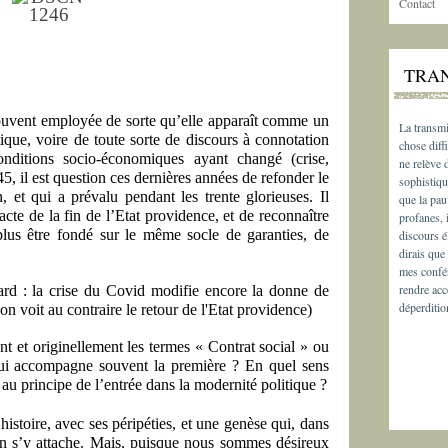
Contact
TRA
souvent employée de sorte qu’elle apparaît comme un
La transmi
ique, voire de toute sorte de discours à connotation
chose diffi
onditions socio-économiques ayant changé (crise,
ne relève
, il est question ces dernières années de refonder le
sophistiqu
n, et qui a prévalu pendant les trente glorieuses. Il
que la pau
acte de la fin de l’Etat providence, et de reconnaître
profanes, 
lus être fondé sur le même socle de garanties, de
discours é
dirais que
mes confér
rendre acc
tard : la crise du Covid modifie encore la donne de
déperditio
'on voit au contraire le retour de l'Etat providence)
t et originellement les termes « Contrat social » ou
qui accompagne souvent la première ? En quel sens
au principe de l’entrée dans la modernité politique ?
histoire, avec ses péripéties, et une genèse qui, dans
’on s’y attache. Mais, puisque nous sommes désireux