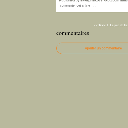
Published by fraterphilo.over-blog.com
dan
commenter cet article
…
<< Texte 1. La joie de tr
commentaires
Ajouter un commentaire