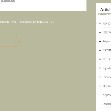
s
philosociale
Artic
ansmettre
Texte 1. Séquences primordiales... >>
FIN D
LES 
Séquen
ESTHE
PHILO
Signat
Carava
illustr
Approc
Occita