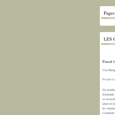
Pages
LES 
Pascal 
Une théra
Psycho-L
De nombre
d'entraide
se reconst
Quel est l
les origin
Comment ex