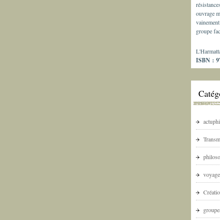
résistance
ouvrage m
vainement 
groupe fac
L'Harmatt
ISBN : 97
Catég
actuphi
Transm
philoso
voyage
Créatio
groupes