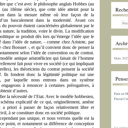
 dire que c’est avec le philosophe anglais Hobbes (au
Reche
(au 18ème siècle), que cette idée atteint pour la
cation dans la mesure même où leur façon de la
 d’un basculement dans la modernité. Avant ces
s du pouvoir étaient caractérisées globalement par le
la nature, la tradition, voire le divin. La modification
olitique
se produit dès lors qu’émerge l’idée que le
té dans l’idée de nature, - comme chez Aristote, par
Archi
 chez Bossuet -, et qu’il convient donc de penser la
t notamment selon l’idée de convention ou de contrat.
modèle antique aristotélicien qui faisait de l’homme
Mars 202
rellement
fait pour vivre en société (ce qui impliquait
elles), les théoriciens du contrat pensent la société
l
. Ils fondent donc la légitimité politique sur une
Penser
, par laquelle nous entrons dans un système
 engageons à renoncer à certaines prérogatives, à
obtenir d’autres.
Paru en M
fier la nécessité de l’Etat. Avec le modèle hobbesien,
Pascal Cou
schéma explicatif de ce qui, originellement, amène
 priori à passer de façon relativement libre et
civil, à se constituer donc en société politique.
ependant pas unique, et nous verrons quelle est la
e point, et notamment sa différence de conception
La violenc