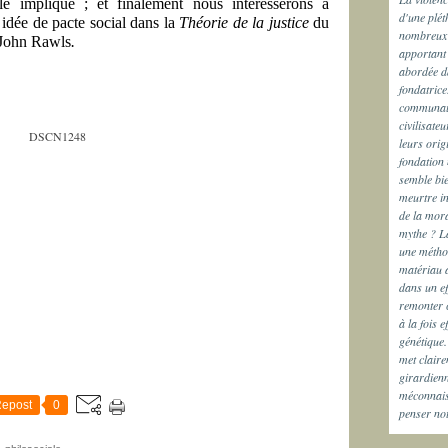
le implique ; et finalement nous intéresserons à
d'une plét
 idée de pacte social dans la
Théorie
de la justice
du
nombreux s
 John Rawls
.
apportant 
abordée da
fondatrice
communaut
civilisateu
leurs orig
fondation 
semble bie
meurtre in
de la mora
mythe ? La
une méthod
matériau 
dans un ef
remonter c
à la fois 
génétique.
met claire
girardienn
méconnais
epost
0
penser no