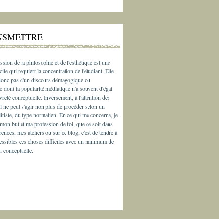
NSMETTRE
ssion de la philosophie et de l'esthétique est une
cile qui requiert la concentration de l'étudiant. Elle
 donc pas d'un discours démagogique ou
e dont la popularité médiatique n'a souvent d'égal
vreté conceptuelle. Inversement, à l'attention des
il ne peut s'agir non plus de procéder selon un
litiste, du type normalien. En ce qui me concerne, je
 mon but et ma profession de foi, que ce soit dans
ences, mes ateliers ou sur ce blog, c'est de tendre à
essibles ces choses difficiles avec un minimum de
n conceptuelle.