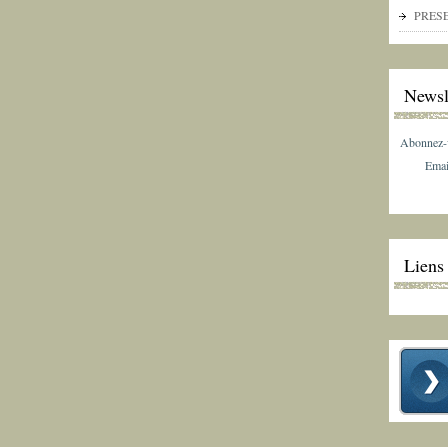
PRES
Newsl
Abonnez-vo
Emai
Liens