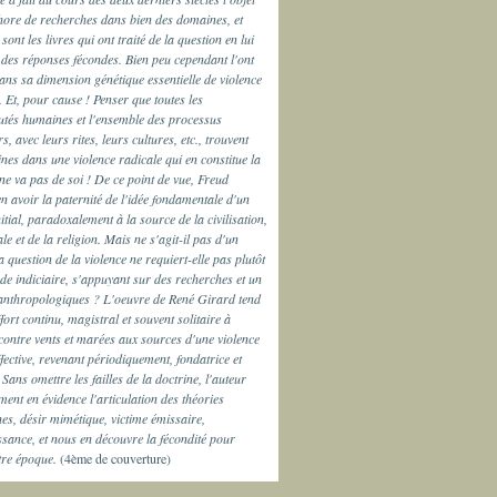
hore de recherches dans bien des domaines, et
ont les livres qui ont traité de la question en lui
des réponses fécondes. Bien peu cependant l'ont
ns sa dimension génétique essentielle de violence
. Et, pour cause ! Penser que toutes les
és humaines et l'ensemble des processus
rs, avec leurs rites, leurs cultures, etc., trouvent
ines dans une violence radicale qui en constitue la
ne va pas de soi ! De ce point de vue, Freud
n avoir la paternité de l'idée fondamentale d'un
itial, paradoxalement à la source de la civilisation,
le et de la religion. Mais ne s'agit-il pas d'un
 question de la violence ne requiert-elle pas plutôt
e indiciaire, s'appuyant sur des recherches et un
anthropologiques ? L'oeuvre de René Girard tend
fort continu, magistral et souvent solitaire à
ontre vents et marées aux sources d'une violence
effective, revenant périodiquement, fondatrice et
 Sans omettre les failles de la doctrine, l'auteur
ment en évidence l'articulation des théories
es, désir mimétique, victime émissaire,
sance, et nous en découvre la fécondité pour
tre époque.
(4ème de couverture)