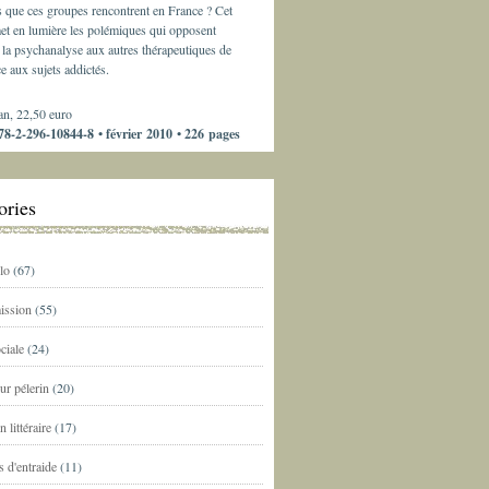
s que ces groupes rencontrent en France ? Cet
et en lumière les polémiques qui opposent
la psychanalyse aux autres thérapeutiques de
e aux sujets addictés.
an, 22,50 euro
8-2-296-10844-8 • février 2010 • 226 pages
ories
lo
(67)
ission
(55)
ciale
(24)
ur pélerin
(20)
n littéraire
(17)
 d'entraide
(11)