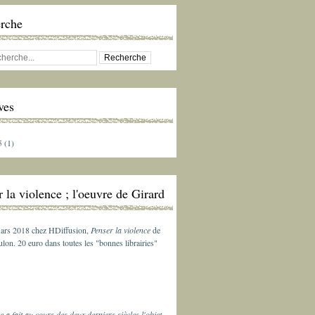
rche
ves
5
(1)
 la violence ; l'oeuvre de Girard
ars 2018 chez HDiffusion,
Penser la violence
de
lon. 20 euro dans toutes les "bonnes librairies"
e a fait au cours des deux derniers siècles l'objet