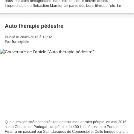
dans les salles hexagonales. Sans être un chef d'oeuvre absolu,
Irréprochable de Sébastien Marnier fait partie des bons films de l'été. Le
synopsis, qui rappelle un peu Le couperet...
Auto thérapie pédestre
Publié le 28/05/2016 à 18:32
Par
fraterphilo
Quelques considérations très rapides sur mon dernier périple, en mai 2016,
sur le Chemin du Portugal - un périple de 400 kilomètres entre Porto et
Fisterra en passant par Saint Jacques de Compostelle. Cette longue marche