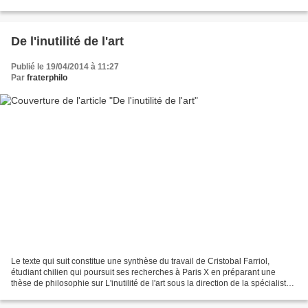
ne fut pas vraiment simple pour...
De l'inutilité de l'art
Publié le 19/04/2014 à 11:27
Par
fraterphilo
Le texte qui suit constitue une synthèse du travail de Cristobal Farriol,
étudiant chilien qui poursuit ses recherches à Paris X en préparant une
thèse de philosophie sur L'inutilité de l'art sous la direction de la spécialiste
d'esthétique Baldine Saint...