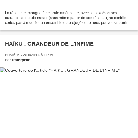
La récente campagne électorale américaine, avec ses excès et ses
outrances de toute nature (sans même parler de son résultat), ne contribue
certes pas à modifier un ensemble de préjugés que nous pouvons nourrir
sur une absence de pensée américaine concernant...
HAÏKU : GRANDEUR DE L'INFIME
Publié le 22/10/2016 à 11:39
Par
fraterphilo