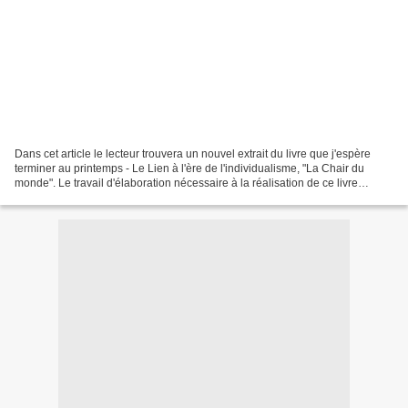
Dans cet article le lecteur trouvera un nouvel extrait du livre que j'espère
terminer au printemps - Le Lien à l'ère de l'individualisme, "La Chair du
monde". Le travail d'élaboration nécessaire à la réalisation de ce livre
constitue aussi la trame de...