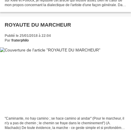
sur Klee et Pollock, je republie cet article qui illustre assez bien le cœur de
mon propos concernant la dialectique de l'artiste d'une façon générale. Dans
le cadre de ce blog qui...
ROYAUTE DU MARCHEUR
Publié le 25/01/2018 à 22:04
Par
fraterphilo
"Caminante, no hay camino ; se hace camino al andar" (Pour le marcheur, il
n'y a pas de chemin ; le chemin se fraye dans le cheminement") (A.
Machado) De toute évidence, la marche - ce geste simple et si profondément