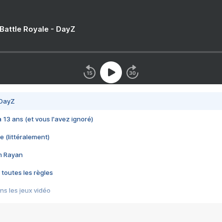
 Battle Royale - DayZ
 DayZ
 a 13 ans (et vous l'avez ignoré)
e (littéralement)
im Rayan
 toutes les règles
s les jeux vidéo
us choquant de Rockstar ? - Le scandale BULLY