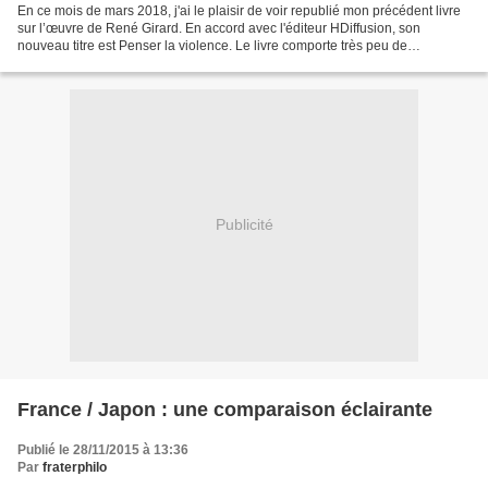
En ce mois de mars 2018, j'ai le plaisir de voir republié mon précédent livre
sur l’œuvre de René Girard. En accord avec l'éditeur HDiffusion, son
nouveau titre est Penser la violence. Le livre comporte très peu de
modifications par rapport au précédent...
Publicité
France / Japon : une comparaison éclairante
Publié le 28/11/2015 à 13:36
Par
fraterphilo