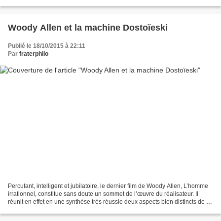
comment notre société, avec...
Woody Allen et la machine Dostoïeski
Publié le 18/10/2015 à 22:11
Par
fraterphilo
Percutant, intelligent et jubilatoire, le dernier film de Woody Allen, L’homme
irrationnel, constitue sans doute un sommet de l’œuvre du réalisateur. Il
réunit en effet en une synthèse très réussie deux aspects bien distincts de sa
filmographie : d’une...