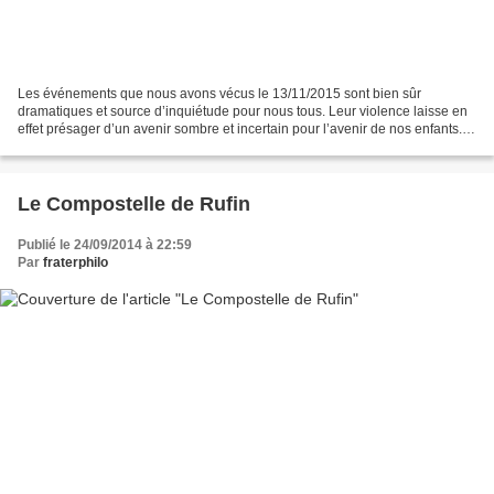
Les événements que nous avons vécus le 13/11/2015 sont bien sûr
dramatiques et source d’inquiétude pour nous tous. Leur violence laisse en
effet présager d’un avenir sombre et incertain pour l’avenir de nos enfants.
Mais, d’un autre côté, nonobstant leur...
Le Compostelle de Rufin
Publié le 24/09/2014 à 22:59
Par
fraterphilo