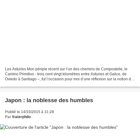
Les Asturies Mon périple récent sur l’un des chemins de Compostelle, le
Camino Primitivo - trois cent vingt kilomètres entre Asturies et Galice, de
Oviedo à Santiago –, fut l’occasion pour moi d’une réflexion sur la notion de
« primitif », cette notion...
Japon : la noblesse des humbles
Publié le 14/10/2015 à 11:28
Par
fraterphilo