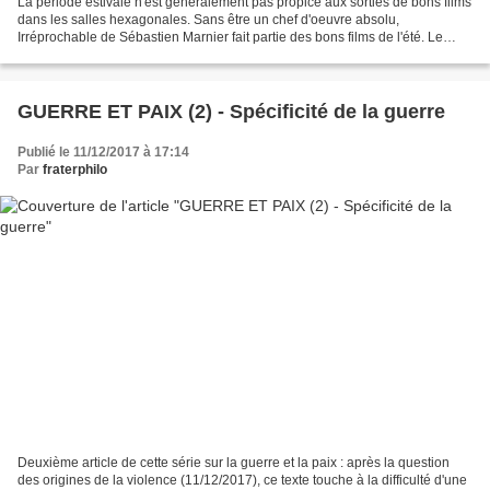
La période estivale n'est généralement pas propice aux sorties de bons films
dans les salles hexagonales. Sans être un chef d'oeuvre absolu,
Irréprochable de Sébastien Marnier fait partie des bons films de l'été. Le
synopsis, qui rappelle un peu Le couperet...
GUERRE ET PAIX (2) - Spécificité de la guerre
Publié le 11/12/2017 à 17:14
Par
fraterphilo
Deuxième article de cette série sur la guerre et la paix : après la question
des origines de la violence (11/12/2017), ce texte touche à la difficulté d'une