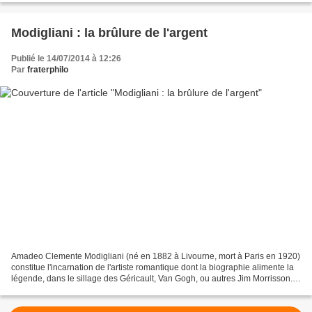
Modigliani : la brûlure de l'argent
Publié le 14/07/2014 à 12:26
Par
fraterphilo
Amadeo Clemente Modigliani (né en 1882 à Livourne, mort à Paris en 1920)
constitue l'incarnation de l'artiste romantique dont la biographie alimente la
légende, dans le sillage des Géricault, Van Gogh, ou autres Jim Morrisson.
Personnage central du Montparnasse...