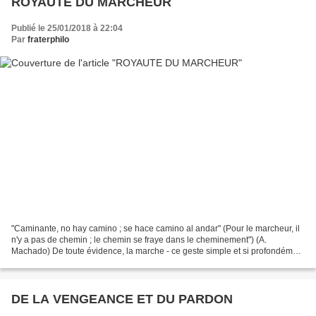
ROYAUTE DU MARCHEUR
Publié le 25/01/2018 à 22:04
Par
fraterphilo
"Caminante, no hay camino ; se hace camino al andar" (Pour le marcheur, il
n'y a pas de chemin ; le chemin se fraye dans le cheminement") (A.
Machado) De toute évidence, la marche - ce geste simple et si profondément
humain - possède un pouvoir régénérateur....
DE LA VENGEANCE ET DU PARDON