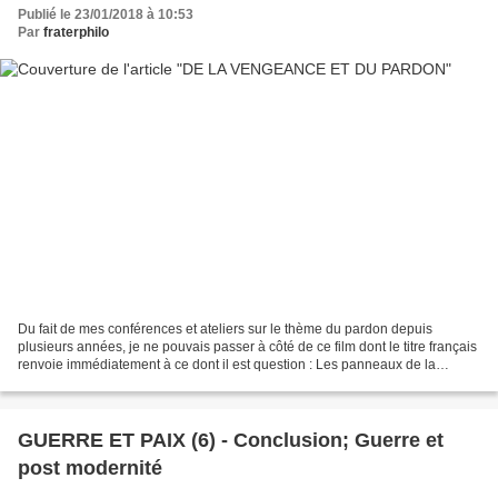
Publié le 23/01/2018 à 10:53
Par
fraterphilo
Du fait de mes conférences et ateliers sur le thème du pardon depuis
plusieurs années, je ne pouvais passer à côté de ce film dont le titre français
renvoie immédiatement à ce dont il est question : Les panneaux de la
vengeance. C'est la raison pour laquelle...
GUERRE ET PAIX (6) - Conclusion; Guerre et
post modernité