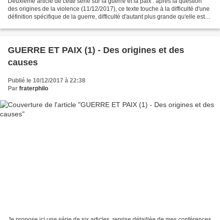
Deuxième article de cette série sur la guerre et la paix : après la question
des origines de la violence (11/12/2017), ce texte touche à la difficulté d'une
définition spécifique de la guerre, difficulté d'autant plus grande qu'elle est
renforcée par...
GUERRE ET PAIX (1) - Des origines et des
causes
Publié le 10/12/2017 à 22:38
Par
fraterphilo
Je propose ici une série de six articles, reprise détaillée de mes conférences